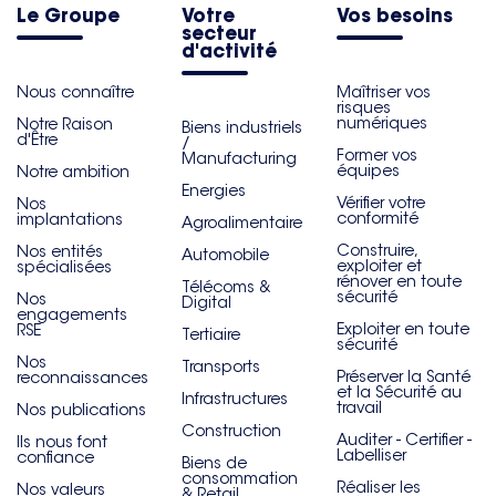
Le Groupe
Votre
Vos besoins
secteur
d'activité
Nous connaître
Maîtriser vos
risques
numériques
Notre Raison
Biens industriels
d'Être
/
Former vos
Manufacturing
équipes
Notre ambition
Energies
Vérifier votre
Nos
conformité
implantations
Agroalimentaire
Construire,
Nos entités
Automobile
exploiter et
spécialisées
rénover en toute
Télécoms &
sécurité
Nos
Digital
engagements
Exploiter en toute
RSE
Tertiaire
sécurité
Nos
Transports
Préserver la Santé
reconnaissances
et la Sécurité au
Infrastructures
travail
Nos publications
Construction
Auditer - Certifier -
Ils nous font
Labelliser
confiance
Biens de
consommation
Réaliser les
Nos valeurs
& Retail