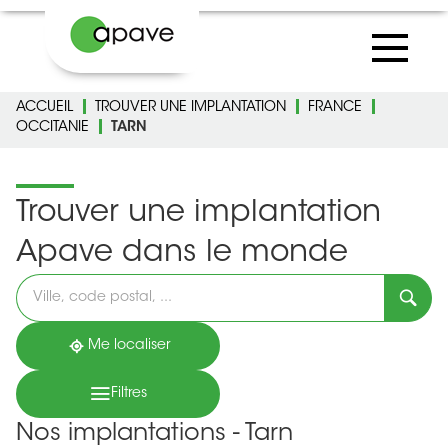
ACCUEIL
TROUVER UNE IMPLANTATION
FRANCE
OCCITANIE
TARN
Trouver une implantation
Apave dans le monde
Veuillez
renseigner
une
adresse
Me localiser
Filtres
Nos implantations - Tarn