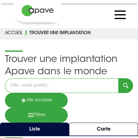
ACCUEIL
TROUVER UNE IMPLANTATION
Trouver une implantation
Apave dans le monde
Veuillez
renseigner
une
adresse
Me localiser
Filtres
Liste
Carte