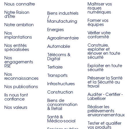
Nous connaître
Maîtriser vos
risques
numériques
Notre Raison
Biens industriels
d'Être
/
Former vos
Manufacturing
équipes
Notre ambition
Energies
Vérifier votre
Nos
conformité
implantations
Agroalimentaire
Construire,
Nos entités
Automobile
exploiter et
spécialisées
rénover en toute
Télécoms &
sécurité
Nos
Digital
engagements
Exploiter en toute
RSE
Tertiaire
sécurité
Nos
Transports
Préserver la Santé
reconnaissances
et la Sécurité au
Infrastructures
travail
Nos publications
Construction
Auditer - Certifier -
Ils nous font
Labelliser
confiance
Biens de
consommation
Réaliser les
Nos valeurs
& Retail
prélèvements
environnementaux
Santé &
Médico-social
Tester et qualifier
vos produits