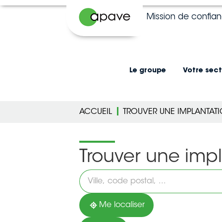
Mission de confia
Le groupe
Votre sect
ACCUEIL
TROUVER UNE IMPLANTAT
Trouver une imp
Veuillez
renseigner
une
adresse
Me localiser