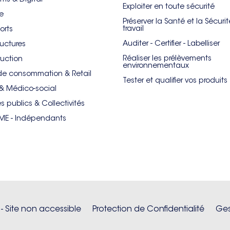
Exploiter en toute sécurité
re
Préserver la Santé et la Sécuri
travail
orts
Auditer - Certifier - Labelliser
ructures
Réaliser les prélèvements
uction
environnementaux
de consommation & Retail
Tester et qualifier vos produits
& Médico-social
es publics & Collectivités
PME - Indépendants
 - Site non accessible
Protection de Confidentialité
Ges