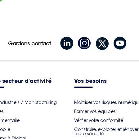
Gardons contact
 secteur d'activité
Vos besoins
industriels / Manufacturing
Maîtriser vos risques numériq
es
Former vos équipes
imentaire
Vérifier votre conformité
obile
Construire, exploiter et rénove
toute sécurité
ms & Digital