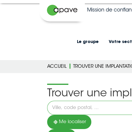
Mission de confia
Le groupe
Votre sect
ACCUEIL
TROUVER UNE IMPLANTAT
Trouver une imp
Veuillez
renseigner
une
adresse
Me localiser