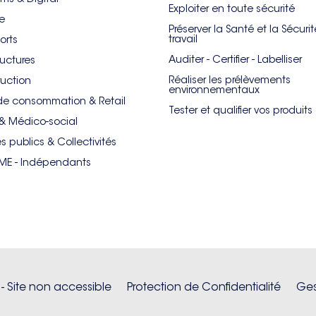
Exploiter en toute sécurité
re
Préserver la Santé et la Sécuri
travail
orts
Auditer - Certifier - Labelliser
ructures
Réaliser les prélèvements
uction
environnementaux
de consommation & Retail
Tester et qualifier vos produits
& Médico-social
es publics & Collectivités
PME - Indépendants
 - Site non accessible
Protection de Confidentialité
Ges