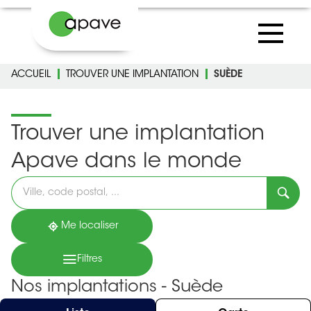
ACCUEIL
TROUVER UNE IMPLANTATION
SUÈDE
Trouver une implantation
Apave dans le monde
Veuillez
renseigner
une
adresse
Me localiser
Filtres
Nos implantations - Suède