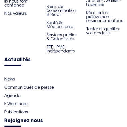
Auditer - Certifier -
Ils nous font
Labelliser
confiance
Biens de
consommation
Réaliser les
Nos valeurs
& Retail
prélèvements
environnementaux
Santé &
Médico-social
Tester et qualifier
vos produits
Services publics
& Collectivités
TPE - PME -
Indépendants
Actualités
News
Communiqués de presse
Agenda
E-Workshops
Publications
Rejoignez nous