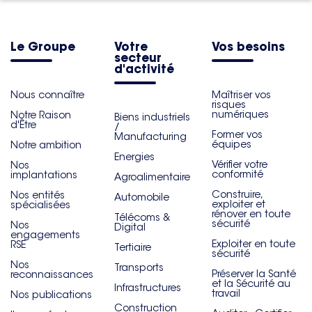
Le Groupe
Votre
Vos besoins
secteur
d'activité
Nous connaître
Maîtriser vos
risques
numériques
Notre Raison
Biens industriels
d'Être
/
Former vos
Manufacturing
équipes
Notre ambition
Energies
Vérifier votre
Nos
conformité
implantations
Agroalimentaire
Construire,
Nos entités
Automobile
exploiter et
spécialisées
rénover en toute
Télécoms &
sécurité
Nos
Digital
engagements
Exploiter en toute
RSE
Tertiaire
sécurité
Nos
Transports
Préserver la Santé
reconnaissances
et la Sécurité au
Infrastructures
travail
Nos publications
Construction