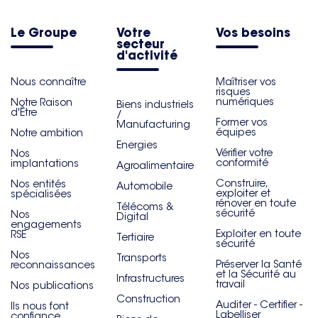
Le Groupe
Votre
Vos besoins
secteur
d'activité
Nous connaître
Maîtriser vos
risques
numériques
Notre Raison
Biens industriels
d'Être
/
Former vos
Manufacturing
équipes
Notre ambition
Energies
Vérifier votre
Nos
conformité
implantations
Agroalimentaire
Construire,
Nos entités
Automobile
exploiter et
spécialisées
rénover en toute
Télécoms &
sécurité
Nos
Digital
engagements
Exploiter en toute
RSE
Tertiaire
sécurité
Nos
Transports
Préserver la Santé
reconnaissances
et la Sécurité au
Infrastructures
travail
Nos publications
Construction
Auditer - Certifier -
Ils nous font
Labelliser
confiance