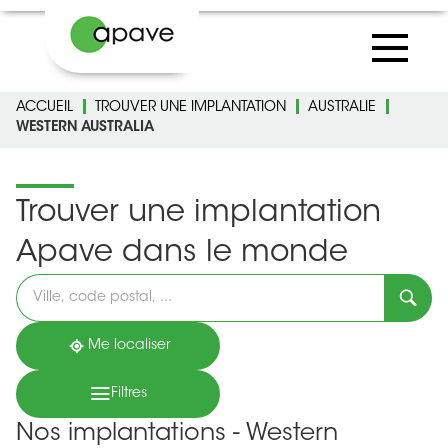
ACCUEIL
TROUVER UNE IMPLANTATION
AUSTRALIE
WESTERN AUSTRALIA
Trouver une implantation
Apave dans le monde
Veuillez
renseigner
une
adresse
Me localiser
Filtres
Nos implantations - Western