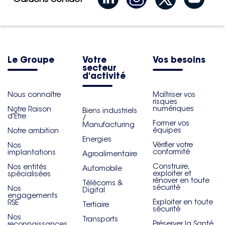
Le Groupe
Votre
Vos besoins
secteur
d'activité
Nous connaître
Maîtriser vos
risques
numériques
Notre Raison
Biens industriels
d'Être
/
Former vos
Manufacturing
équipes
Notre ambition
Energies
Vérifier votre
Nos
conformité
implantations
Agroalimentaire
Construire,
Nos entités
Automobile
exploiter et
spécialisées
rénover en toute
Télécoms &
sécurité
Nos
Digital
engagements
Exploiter en toute
RSE
Tertiaire
sécurité
Nos
Transports
Préserver la Santé
reconnaissances