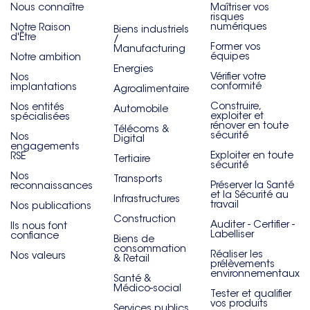
Nous connaître
Maîtriser vos
risques
numériques
Notre Raison
Biens industriels
d'Être
/
Former vos
Manufacturing
équipes
Notre ambition
Energies
Vérifier votre
Nos
conformité
implantations
Agroalimentaire
Construire,
Nos entités
Automobile
exploiter et
spécialisées
rénover en toute
Télécoms &
sécurité
Nos
Digital
engagements
Exploiter en toute
RSE
Tertiaire
sécurité
Nos
Transports
Préserver la Santé
reconnaissances
et la Sécurité au
Infrastructures
travail
Nos publications
Construction
Auditer - Certifier -
Ils nous font
Labelliser
confiance
Biens de
consommation
Réaliser les
Nos valeurs
& Retail
prélèvements
environnementaux
Santé &
Médico-social
Tester et qualifier
vos produits
Services publics