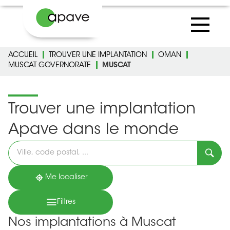
ACCUEIL
TROUVER UNE IMPLANTATION
OMAN
MUSCAT GOVERNORATE
MUSCAT
Trouver une implantation
Apave dans le monde
Veuillez
renseigner
une
adresse
Me localiser
Filtres
Nos implantations à Muscat