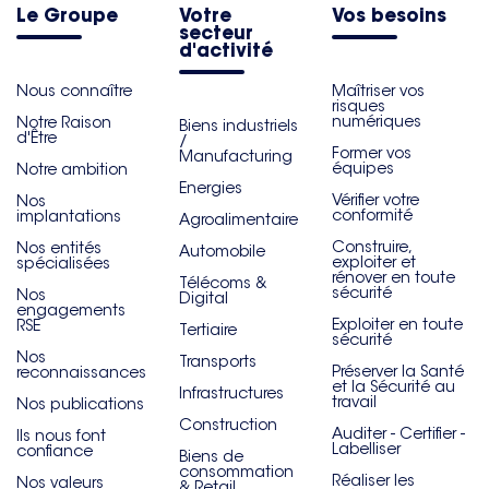
Le Groupe
Votre
Vos besoins
secteur
d'activité
Nous connaître
Maîtriser vos
risques
numériques
Notre Raison
Biens industriels
d'Être
/
Former vos
Manufacturing
équipes
Notre ambition
Energies
Vérifier votre
Nos
conformité
implantations
Agroalimentaire
Construire,
Nos entités
Automobile
exploiter et
spécialisées
rénover en toute
Télécoms &
sécurité
Nos
Digital
engagements
Exploiter en toute
RSE
Tertiaire
sécurité
Nos
Transports
Préserver la Santé
reconnaissances
et la Sécurité au
Infrastructures
travail
Nos publications
Construction
Auditer - Certifier -
Ils nous font
Labelliser
confiance
Biens de
consommation
Réaliser les
Nos valeurs
& Retail