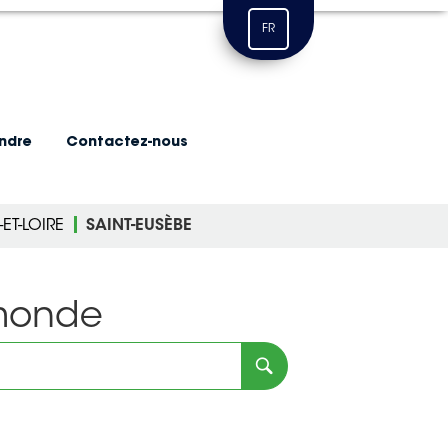
FR
indre
Contactez-nous
ET-LOIRE
SAINT-EUSÈBE
 monde