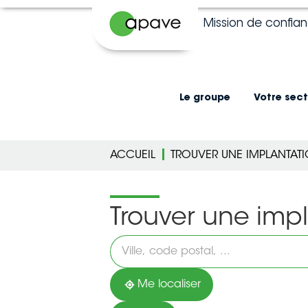
Mission de confia
Le groupe
Votre sect
ACCUEIL
TROUVER UNE IMPLANTAT
Trouver une imp
Veuillez
renseigner
une
adresse
Me localiser