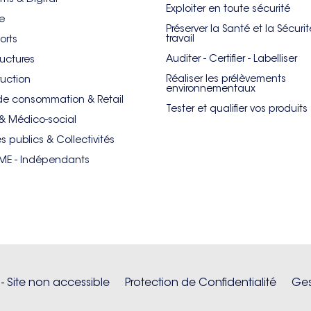
Exploiter en toute sécurité
re
Préserver la Santé et la Sécuri
travail
orts
Auditer - Certifier - Labelliser
ructures
Réaliser les prélèvements
uction
environnementaux
de consommation & Retail
Tester et qualifier vos produits
& Médico-social
es publics & Collectivités
PME - Indépendants
 - Site non accessible
Protection de Confidentialité
Ges