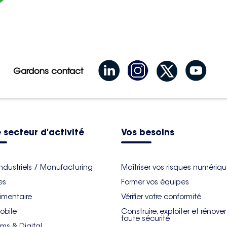
Gardons contact
 secteur d'activité
Vos besoins
industriels / Manufacturing
Maîtriser vos risques numériq
es
Former vos équipes
imentaire
Vérifier votre conformité
obile
Construire, exploiter et rénove
toute sécurité
ms & Digital