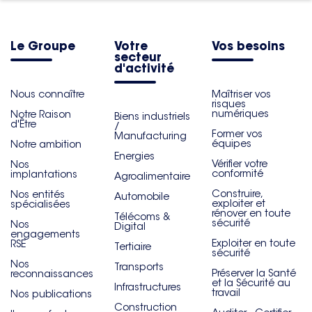
Le Groupe
Votre
Vos besoins
secteur
d'activité
Nous connaître
Maîtriser vos
risques
numériques
Notre Raison
Biens industriels
d'Être
/
Former vos
Manufacturing
équipes
Notre ambition
Energies
Vérifier votre
Nos
conformité
implantations
Agroalimentaire
Construire,
Nos entités
Automobile
exploiter et
spécialisées
rénover en toute
Télécoms &
sécurité
Nos
Digital
engagements
Exploiter en toute
RSE
Tertiaire
sécurité
Nos
Transports
Préserver la Santé
reconnaissances
et la Sécurité au
Infrastructures
travail
Nos publications
Construction