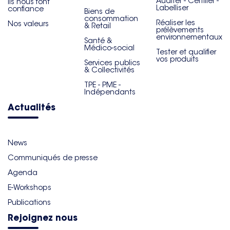
Auditer - Certifier -
Ils nous font
Labelliser
confiance
Biens de
consommation
Réaliser les
Nos valeurs
& Retail
prélèvements
environnementaux
Santé &
Médico-social
Tester et qualifier
vos produits
Services publics
& Collectivités
TPE - PME -
Indépendants
Actualités
News
Communiqués de presse
Agenda
E-Workshops
Publications
Rejoignez nous