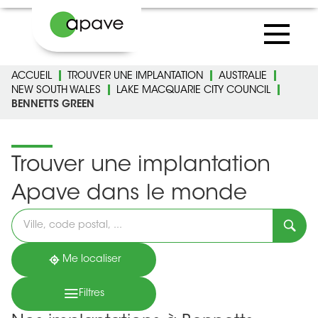
ACCUEIL
TROUVER UNE IMPLANTATION
AUSTRALIE
NEW SOUTH WALES
LAKE MACQUARIE CITY COUNCIL
BENNETTS GREEN
Trouver une implantation
Apave dans le monde
Veuillez
renseigner
une
adresse
Me localiser
Filtres