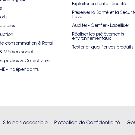
Exploiter en toute sécurité
re
Préserver la Santé et la Sécuri
travail
orts
Auditer - Certifier - Labelliser
ructures
Réaliser les prélèvements
uction
environnementaux
de consommation & Retail
Tester et qualifier vos produits
& Médico-social
es publics & Collectivités
PME - Indépendants
 - Site non accessible
Protection de Confidentialité
Ges