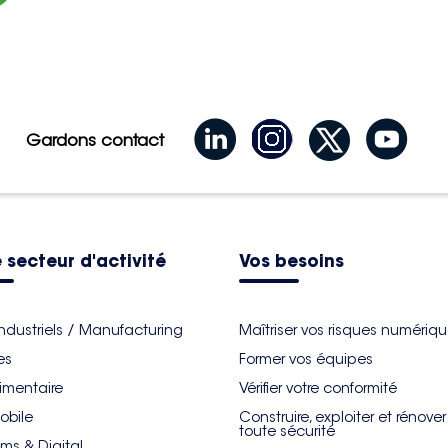
Gardons contact
 secteur d'activité
Vos besoins
industriels / Manufacturing
Maîtriser vos risques numériq
es
Former vos équipes
imentaire
Vérifier votre conformité
obile
Construire, exploiter et rénove
toute sécurité
ms & Digital