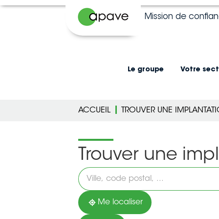
Mission de confia
Le groupe
Votre sect
ACCUEIL
TROUVER UNE IMPLANTAT
Trouver une imp
Veuillez
renseigner
une
adresse
Me localiser