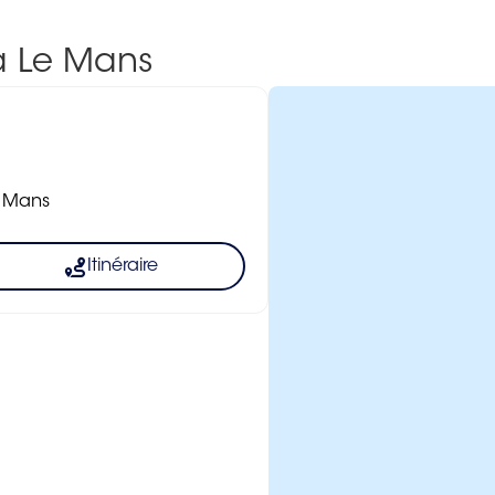
à Le Mans
e Mans
Itinéraire