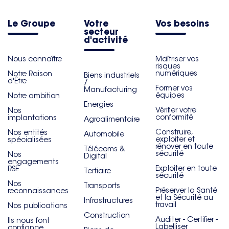
Le Groupe
Votre
Vos besoins
secteur
d'activité
Nous connaître
Maîtriser vos
risques
numériques
Notre Raison
Biens industriels
d'Être
/
Former vos
Manufacturing
équipes
Notre ambition
Energies
Vérifier votre
Nos
conformité
implantations
Agroalimentaire
Construire,
Nos entités
Automobile
exploiter et
spécialisées
rénover en toute
Télécoms &
sécurité
Nos
Digital
engagements
Exploiter en toute
RSE
Tertiaire
sécurité
Nos
Transports
Préserver la Santé
reconnaissances
et la Sécurité au
Infrastructures
travail
Nos publications
Construction
Auditer - Certifier -
Ils nous font
Labelliser
confiance