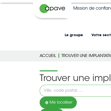
Mission de confia
Le groupe
Votre sect
ACCUEIL
TROUVER UNE IMPLANTAT
Trouver une imp
Veuillez
renseigner
une
adresse
Me localiser