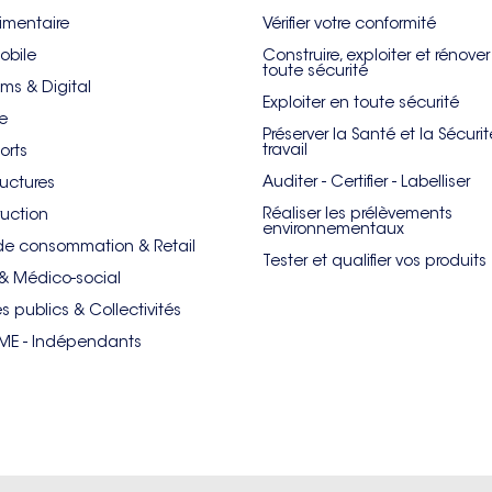
imentaire
Vérifier votre conformité
obile
Construire, exploiter et rénove
toute sécurité
ms & Digital
Exploiter en toute sécurité
re
Préserver la Santé et la Sécuri
travail
orts
Auditer - Certifier - Labelliser
ructures
Réaliser les prélèvements
uction
environnementaux
de consommation & Retail
Tester et qualifier vos produits
& Médico-social
es publics & Collectivités
PME - Indépendants