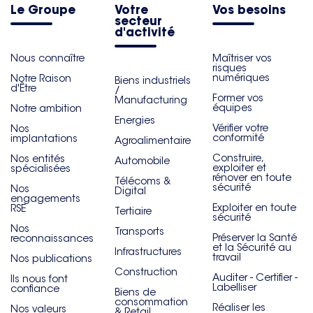
Le Groupe
Votre
Vos besoins
secteur
d'activité
Nous connaître
Maîtriser vos
risques
numériques
Notre Raison
Biens industriels
d'Être
/
Former vos
Manufacturing
équipes
Notre ambition
Energies
Vérifier votre
Nos
conformité
implantations
Agroalimentaire
Construire,
Nos entités
Automobile
exploiter et
spécialisées
rénover en toute
Télécoms &
sécurité
Nos
Digital
engagements
Exploiter en toute
RSE
Tertiaire
sécurité
Nos
Transports
Préserver la Santé
reconnaissances
et la Sécurité au
Infrastructures
travail
Nos publications
Construction
Auditer - Certifier -
Ils nous font
Labelliser
confiance
Biens de
consommation
Réaliser les
Nos valeurs
& Retail