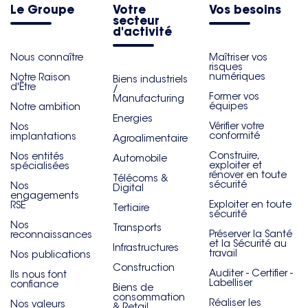
Le Groupe
Votre
Vos besoins
secteur
d'activité
Nous connaître
Maîtriser vos
risques
numériques
Notre Raison
Biens industriels
d'Être
/
Former vos
Manufacturing
équipes
Notre ambition
Energies
Vérifier votre
Nos
conformité
implantations
Agroalimentaire
Construire,
Nos entités
Automobile
exploiter et
spécialisées
rénover en toute
Télécoms &
sécurité
Nos
Digital
engagements
Exploiter en toute
RSE
Tertiaire
sécurité
Nos
Transports
Préserver la Santé
reconnaissances
et la Sécurité au
Infrastructures
travail
Nos publications
Construction
Auditer - Certifier -
Ils nous font
Labelliser
confiance
Biens de
consommation
Réaliser les
Nos valeurs
& Retail