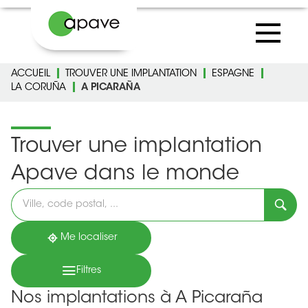
ACCUEIL
TROUVER UNE IMPLANTATION
ESPAGNE
LA CORUÑA
A PICARAÑA
Trouver une implantation
Apave dans le monde
Veuillez
renseigner
une
adresse
Me localiser
Filtres
Nos implantations à A Picaraña