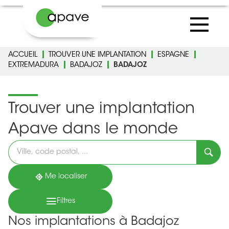
ACCUEIL
TROUVER UNE IMPLANTATION
ESPAGNE
EXTREMADURA
BADAJOZ
BADAJOZ
Trouver une implantation
Apave dans le monde
Veuillez
renseigner
une
adresse
Me localiser
Filtres
Nos implantations à Badajoz