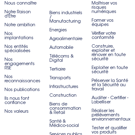
Nous connaître
Maîtriser vos
risques
numériques
Notre Raison
Biens industriels
d'Être
/
Former vos
Manufacturing
équipes
Notre ambition
Energies
Vérifier votre
Nos
conformité
implantations
Agroalimentaire
Construire,
Nos entités
Automobile
exploiter et
spécialisées
rénover en toute
Télécoms &
sécurité
Nos
Digital
engagements
Exploiter en toute
RSE
Tertiaire
sécurité
Nos
Transports
Préserver la Santé
reconnaissances
et la Sécurité au
Infrastructures
travail
Nos publications
Construction
Auditer - Certifier -
Ils nous font
Labelliser
confiance
Biens de
consommation
Réaliser les
Nos valeurs
& Retail
prélèvements
environnementaux
Santé &
Médico-social
Tester et qualifier
vos produits
Services publics