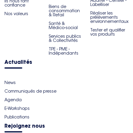
Auditer - Certifier -
Ils nous font
Labelliser
confiance
Biens de
consommation
Réaliser les
Nos valeurs
& Retail
prélèvements
environnementaux
Santé &
Médico-social
Tester et qualifier
vos produits
Services publics
& Collectivités
TPE - PME -
Indépendants
Actualités
News
Communiqués de presse
Agenda
E-Workshops
Publications
Rejoignez nous