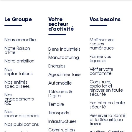
Le Groupe
Votre
Vos besoins
secteur
d'activité
Nous connaître
Maîtriser vos
risques
numériques
Notre Raison
Biens industriels
d'Être
/
Former vos
Manufacturing
équipes
Notre ambition
Energies
Vérifier votre
Nos
conformité
implantations
Agroalimentaire
Construire,
Nos entités
Automobile
exploiter et
spécialisées
rénover en toute
Télécoms &
sécurité
Nos
Digital
engagements
Exploiter en toute
RSE
Tertiaire
sécurité
Nos
Transports
Préserver la Santé
reconnaissances
et la Sécurité au
Infrastructures
travail
Nos publications
Construction