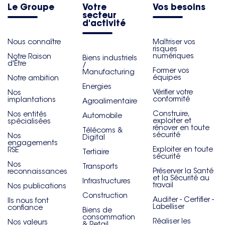
Le Groupe
Votre
Vos besoins
secteur
d'activité
Nous connaître
Maîtriser vos
risques
numériques
Notre Raison
Biens industriels
d'Être
/
Former vos
Manufacturing
équipes
Notre ambition
Energies
Vérifier votre
Nos
conformité
implantations
Agroalimentaire
Construire,
Nos entités
Automobile
exploiter et
spécialisées
rénover en toute
Télécoms &
sécurité
Nos
Digital
engagements
Exploiter en toute
RSE
Tertiaire
sécurité
Nos
Transports
Préserver la Santé
reconnaissances
et la Sécurité au
Infrastructures
travail
Nos publications
Construction
Auditer - Certifier -
Ils nous font
Labelliser
confiance
Biens de
consommation
Réaliser les
Nos valeurs
& Retail