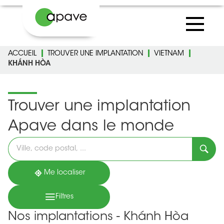
ACCUEIL
TROUVER UNE IMPLANTATION
VIETNAM
KHÁNH HÒA
Trouver une implantation
Apave dans le monde
Veuillez
renseigner
une
adresse
Me localiser
Filtres
Nos implantations - Khánh Hòa