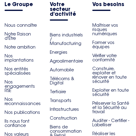
Le Groupe
Votre
Vos besoins
secteur
d'activité
Nous connaître
Maîtriser vos
risques
numériques
Notre Raison
Biens industriels
d'Être
/
Former vos
Manufacturing
équipes
Notre ambition
Energies
Vérifier votre
Nos
conformité
implantations
Agroalimentaire
Construire,
Nos entités
Automobile
exploiter et
spécialisées
rénover en toute
Télécoms &
sécurité
Nos
Digital
engagements
Exploiter en toute
RSE
Tertiaire
sécurité
Nos
Transports
Préserver la Santé
reconnaissances
et la Sécurité au
Infrastructures
travail
Nos publications
Construction
Auditer - Certifier -
Ils nous font
Labelliser
confiance
Biens de
consommation
Réaliser les
Nos valeurs
& Retail