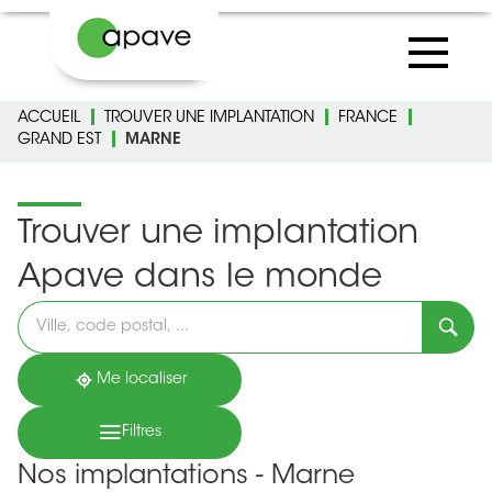
ACCUEIL
TROUVER UNE IMPLANTATION
FRANCE
GRAND EST
MARNE
Trouver une implantation
Apave dans le monde
Veuillez
renseigner
une
adresse
Me localiser
Filtres
Nos implantations - Marne