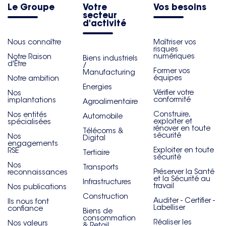
Le Groupe
Votre
Vos besoins
secteur
d'activité
Nous connaître
Maîtriser vos
risques
numériques
Notre Raison
Biens industriels
d'Être
/
Former vos
Manufacturing
équipes
Notre ambition
Energies
Vérifier votre
Nos
conformité
implantations
Agroalimentaire
Construire,
Nos entités
Automobile
exploiter et
spécialisées
rénover en toute
Télécoms &
sécurité
Nos
Digital
engagements
Exploiter en toute
RSE
Tertiaire
sécurité
Nos
Transports
Préserver la Santé
reconnaissances
et la Sécurité au
Infrastructures
travail
Nos publications
Construction
Auditer - Certifier -
Ils nous font
Labelliser
confiance
Biens de
consommation
Réaliser les
Nos valeurs
& Retail