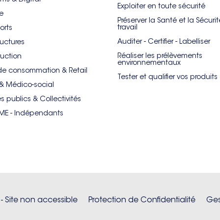
Exploiter en toute sécurité
re
Préserver la Santé et la Sécuri
travail
orts
Auditer - Certifier - Labelliser
ructures
Réaliser les prélèvements
uction
environnementaux
de consommation & Retail
Tester et qualifier vos produits
& Médico-social
es publics & Collectivités
PME - Indépendants
 - Site non accessible
Protection de Confidentialité
Ges