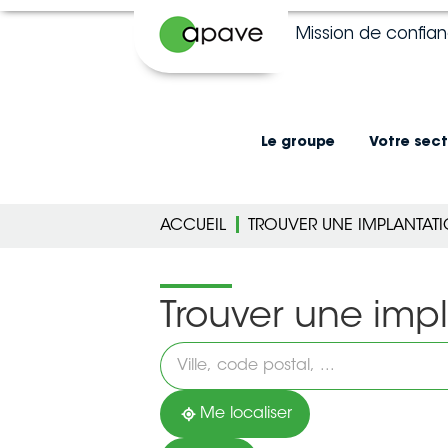
Mission de confia
Le groupe
Votre sect
ACCUEIL
TROUVER UNE IMPLANTAT
Trouver une imp
Veuillez
renseigner
une
adresse
Me localiser