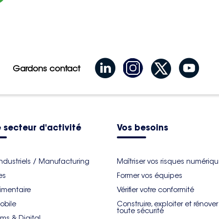
Gardons contact
 secteur d'activité
Vos besoins
industriels / Manufacturing
Maîtriser vos risques numériq
es
Former vos équipes
imentaire
Vérifier votre conformité
obile
Construire, exploiter et rénove
toute sécurité
ms & Digital