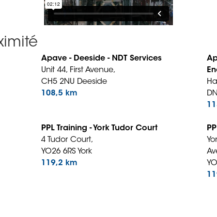
imité
Apave - Deeside - NDT Services
Ap
Unit 44, First Avenue,
En
CH5 2NU Deeside
Ha
108,5 km
DN
11
PPL Training - York Tudor Court
PP
4 Tudor Court,
Yo
YO26 6RS York
Av
119,2 km
YO
11