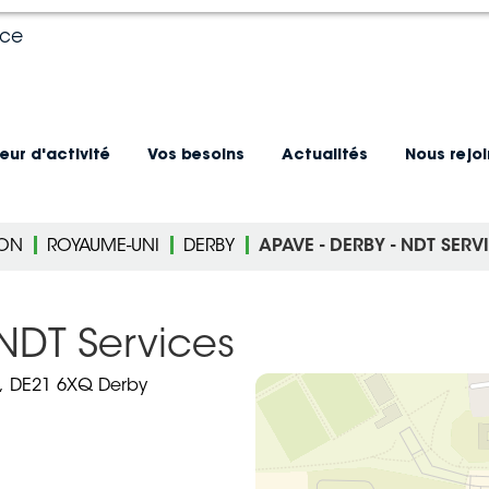
nce
eur d'activité
Vos besoins
Actualités
Nous rejo
ION
ROYAUME-UNI
DERBY
APAVE - DERBY - NDT SERV
NDT Services
,
DE21 6XQ Derby