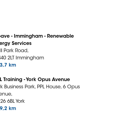
ave - Immingham - Renewable
ergy Services
ll Park Road,
40 2LT Immingham
3,7 km
L Training - York Opus Avenue
rk Business Park, PPL House, 6 Opus
enue,
26 6BL York
9,2 km