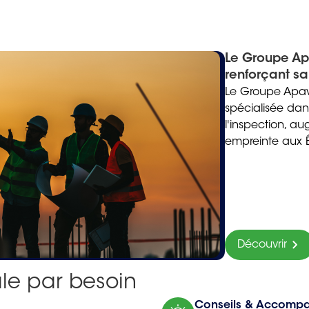
Le Groupe Ap
renforçant s
Le Groupe Apave
spécialisée dans
l'inspection, a
empreinte aux 
Découvrir
ale par besoin
Conseils & Accomp