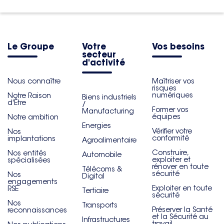
Le Groupe
Votre
Vos besoins
secteur
d'activité
Nous connaître
Maîtriser vos
risques
numériques
Notre Raison
Biens industriels
d'Être
/
Former vos
Manufacturing
équipes
Notre ambition
Energies
Vérifier votre
Nos
conformité
implantations
Agroalimentaire
Construire,
Nos entités
Automobile
exploiter et
spécialisées
rénover en toute
Télécoms &
sécurité
Nos
Digital
engagements
Exploiter en toute
RSE
Tertiaire
sécurité
Nos
Transports
Préserver la Santé
reconnaissances
et la Sécurité au
Infrastructures
travail