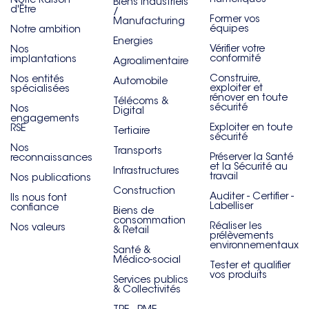
Biens industriels
d'Être
/
Former vos
Manufacturing
équipes
Notre ambition
Energies
Vérifier votre
Nos
conformité
implantations
Agroalimentaire
Construire,
Nos entités
Automobile
exploiter et
spécialisées
rénover en toute
Télécoms &
sécurité
Nos
Digital
engagements
Exploiter en toute
RSE
Tertiaire
sécurité
Nos
Transports
Préserver la Santé
reconnaissances
et la Sécurité au
Infrastructures
travail
Nos publications
Construction
Auditer - Certifier -
Ils nous font
Labelliser
confiance
Biens de
consommation
Réaliser les
Nos valeurs
& Retail
prélèvements
environnementaux
Santé &
Médico-social
Tester et qualifier
vos produits
Services publics
& Collectivités