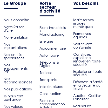
Le Groupe
Votre
Vos besoins
secteur
d'activité
Nous connaître
Maîtriser vos
risques
numériques
Notre Raison
Biens industriels
d'Être
/
Former vos
Manufacturing
équipes
Notre ambition
Energies
Vérifier votre
Nos
conformité
implantations
Agroalimentaire
Construire,
Nos entités
Automobile
exploiter et
spécialisées
rénover en toute
Télécoms &
sécurité
Nos
Digital
engagements
Exploiter en toute
RSE
Tertiaire
sécurité
Nos
Transports
Préserver la Santé
reconnaissances
et la Sécurité au
Infrastructures
travail
Nos publications
Construction
Auditer - Certifier -
Ils nous font
Labelliser
confiance
Biens de
consommation
Réaliser les
Nos valeurs
& Retail