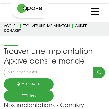
ACCUEIL
TROUVER UNE IMPLANTATION
GUINÉE
CONAKRY
Trouver une implantation
Apave dans le monde
Veuillez
renseigner
une
adresse
Me localiser
Filtres
Nos implantations - Conakry