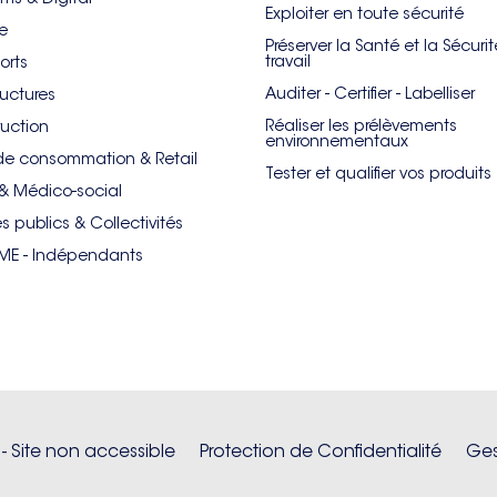
Exploiter en toute sécurité
re
Préserver la Santé et la Sécuri
travail
orts
Auditer - Certifier - Labelliser
ructures
Réaliser les prélèvements
uction
environnementaux
de consommation & Retail
Tester et qualifier vos produits
& Médico-social
es publics & Collectivités
PME - Indépendants
 - Site non accessible
Protection de Confidentialité
Ges