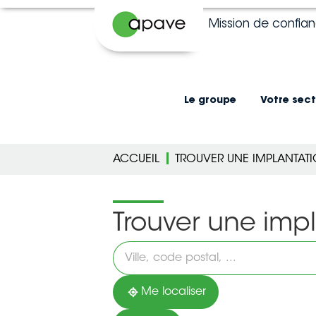
Mission de confia
Le groupe
Votre sect
ACCUEIL
TROUVER UNE IMPLANTAT
Trouver une imp
Veuillez
renseigner
une
adresse
Me localiser