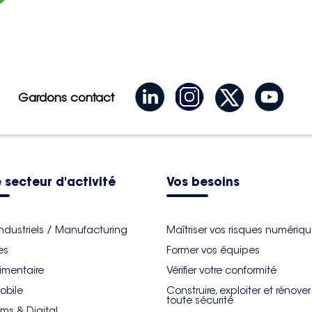
Gardons contact
 secteur d'activité
Vos besoins
industriels / Manufacturing
Maîtriser vos risques numériq
es
Former vos équipes
imentaire
Vérifier votre conformité
obile
Construire, exploiter et rénove
toute sécurité
ms & Digital