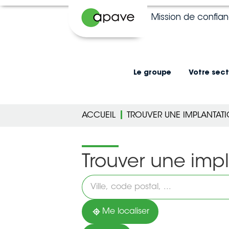
Mission de confia
Le groupe
Votre sect
ACCUEIL
TROUVER UNE IMPLANTAT
Trouver une imp
Veuillez
renseigner
une
adresse
Me localiser