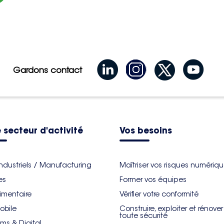
Gardons contact
 secteur d'activité
Vos besoins
industriels / Manufacturing
Maîtriser vos risques numériq
es
Former vos équipes
imentaire
Vérifier votre conformité
obile
Construire, exploiter et rénove
toute sécurité
ms & Digital