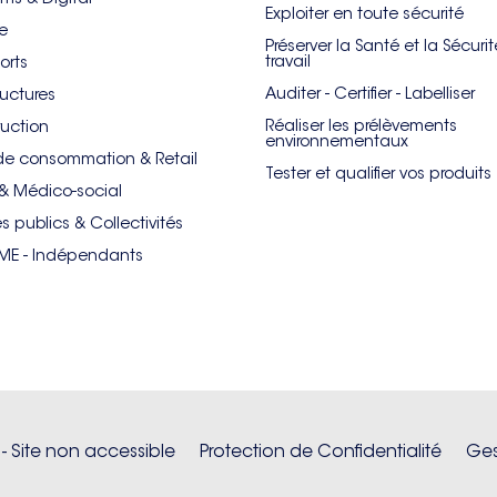
Exploiter en toute sécurité
re
Préserver la Santé et la Sécuri
travail
orts
Auditer - Certifier - Labelliser
ructures
Réaliser les prélèvements
uction
environnementaux
de consommation & Retail
Tester et qualifier vos produits
& Médico-social
es publics & Collectivités
PME - Indépendants
 - Site non accessible
Protection de Confidentialité
Ges