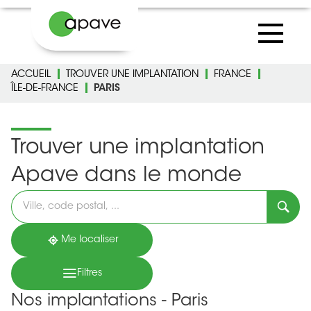
ACCUEIL
TROUVER UNE IMPLANTATION
FRANCE
ÎLE-DE-FRANCE
PARIS
Trouver une implantation
Apave dans le monde
Veuillez
renseigner
une
adresse
Me localiser
Filtres
Nos implantations - Paris