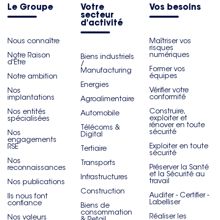
Le Groupe
Votre
Vos besoins
secteur
d'activité
Nous connaître
Maîtriser vos
risques
numériques
Notre Raison
Biens industriels
d'Être
/
Former vos
Manufacturing
équipes
Notre ambition
Energies
Vérifier votre
Nos
conformité
implantations
Agroalimentaire
Construire,
Nos entités
Automobile
exploiter et
spécialisées
rénover en toute
Télécoms &
sécurité
Nos
Digital
engagements
Exploiter en toute
RSE
Tertiaire
sécurité
Nos
Transports
Préserver la Santé
reconnaissances
et la Sécurité au
Infrastructures
travail
Nos publications
Construction
Auditer - Certifier -
Ils nous font
Labelliser
confiance
Biens de
consommation
Réaliser les
Nos valeurs
& Retail