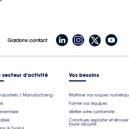
Gardons contact
 secteur d'activité
Vos besoins
industriels / Manufacturing
Maîtriser vos risques numériq
es
Former vos équipes
imentaire
Vérifier votre conformité
obile
Construire, exploiter et rénove
toute sécurité
ms & Digital