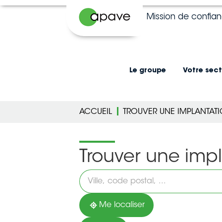
Mission de confia
Le groupe
Votre sect
ACCUEIL
TROUVER UNE IMPLANTAT
Trouver une imp
Veuillez
renseigner
une
adresse
Me localiser