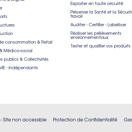
Exploiter en toute sécurité
re
Préserver la Santé et la Sécuri
travail
orts
Auditer - Certifier - Labelliser
ructures
Réaliser les prélèvements
uction
environnementaux
de consommation & Retail
Tester et qualifier vos produits
& Médico-social
es publics & Collectivités
PME - Indépendants
 - Site non accessible
Protection de Confidentialité
Ges