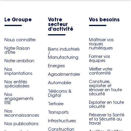
Le Groupe
Votre
Vos besoins
secteur
d'activité
Nous connaître
Maîtriser vos
risques
numériques
Notre Raison
Biens industriels
d'Être
/
Former vos
Manufacturing
équipes
Notre ambition
Energies
Vérifier votre
Nos
conformité
implantations
Agroalimentaire
Construire,
Nos entités
Automobile
exploiter et
spécialisées
rénover en toute
Télécoms &
sécurité
Nos
Digital
engagements
Exploiter en toute
RSE
Tertiaire
sécurité
Nos
Transports
Préserver la Santé
reconnaissances
et la Sécurité au
Infrastructures
travail
Nos publications
Construction