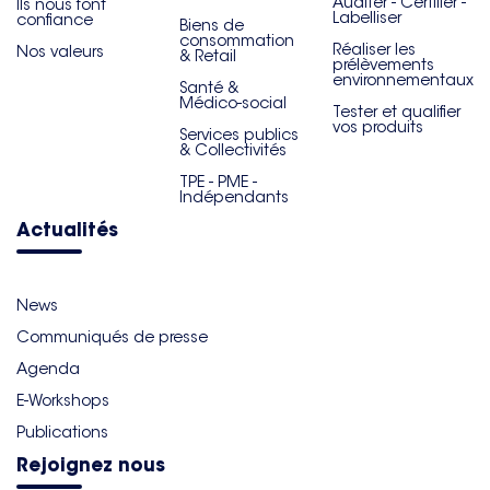
Auditer - Certifier -
Ils nous font
Labelliser
confiance
Biens de
consommation
Réaliser les
Nos valeurs
& Retail
prélèvements
environnementaux
Santé &
Médico-social
Tester et qualifier
vos produits
Services publics
& Collectivités
TPE - PME -
Indépendants
Actualités
News
Communiqués de presse
Agenda
E-Workshops
Publications
Rejoignez nous