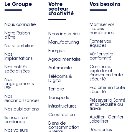
Le Groupe
Votre
Vos besoins
secteur
d'activité
Nous connaître
Maîtriser vos
risques
numériques
Notre Raison
Biens industriels
d'Être
/
Former vos
Manufacturing
équipes
Notre ambition
Energies
Vérifier votre
Nos
conformité
implantations
Agroalimentaire
Construire,
Nos entités
Automobile
exploiter et
spécialisées
rénover en toute
Télécoms &
sécurité
Nos
Digital
engagements
Exploiter en toute
RSE
Tertiaire
sécurité
Nos
Transports
Préserver la Santé
reconnaissances
et la Sécurité au
Infrastructures
travail
Nos publications
Construction
Auditer - Certifier -
Ils nous font
Labelliser
confiance
Biens de
consommation
Réaliser les
Nos valeurs
& Retail