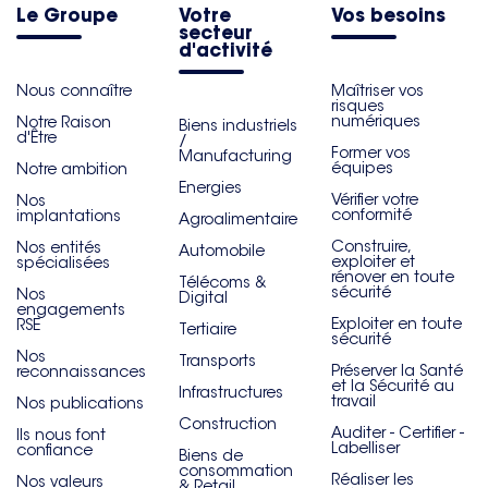
Le Groupe
Votre
Vos besoins
secteur
d'activité
Nous connaître
Maîtriser vos
risques
numériques
Notre Raison
Biens industriels
d'Être
/
Former vos
Manufacturing
équipes
Notre ambition
Energies
Vérifier votre
Nos
conformité
implantations
Agroalimentaire
Construire,
Nos entités
Automobile
exploiter et
spécialisées
rénover en toute
Télécoms &
sécurité
Nos
Digital
engagements
Exploiter en toute
RSE
Tertiaire
sécurité
Nos
Transports
Préserver la Santé
reconnaissances
et la Sécurité au
Infrastructures
travail
Nos publications
Construction
Auditer - Certifier -
Ils nous font
Labelliser
confiance
Biens de
consommation
Réaliser les
Nos valeurs
& Retail