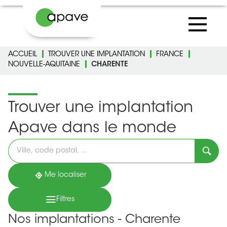
ACCUEIL
TROUVER UNE IMPLANTATION
FRANCE
NOUVELLE-AQUITAINE
CHARENTE
Trouver une implantation
Apave dans le monde
Veuillez
renseigner
une
adresse
Me localiser
Filtres
Nos implantations - Charente