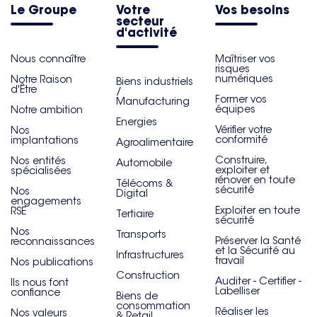
Le Groupe
Votre
Vos besoins
secteur
d'activité
Nous connaître
Maîtriser vos
risques
numériques
Notre Raison
Biens industriels
d'Être
/
Former vos
Manufacturing
équipes
Notre ambition
Energies
Vérifier votre
Nos
conformité
implantations
Agroalimentaire
Construire,
Nos entités
Automobile
exploiter et
spécialisées
rénover en toute
Télécoms &
sécurité
Nos
Digital
engagements
Exploiter en toute
RSE
Tertiaire
sécurité
Nos
Transports
Préserver la Santé
reconnaissances
et la Sécurité au
Infrastructures
travail
Nos publications
Construction
Auditer - Certifier -
Ils nous font
Labelliser
confiance
Biens de
consommation
Réaliser les
Nos valeurs
& Retail