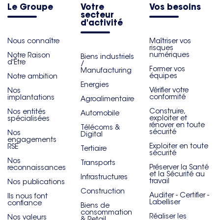
Le Groupe
Votre
Vos besoins
secteur
d'activité
Nous connaître
Maîtriser vos
risques
numériques
Notre Raison
Biens industriels
d'Être
/
Former vos
Manufacturing
équipes
Notre ambition
Energies
Vérifier votre
Nos
conformité
implantations
Agroalimentaire
Construire,
Nos entités
Automobile
exploiter et
spécialisées
rénover en toute
Télécoms &
sécurité
Nos
Digital
engagements
Exploiter en toute
RSE
Tertiaire
sécurité
Nos
Transports
Préserver la Santé
reconnaissances
et la Sécurité au
Infrastructures
travail
Nos publications
Construction
Auditer - Certifier -
Ils nous font
Labelliser
confiance
Biens de
consommation
Réaliser les
Nos valeurs
& Retail