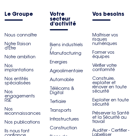
Le Groupe
Votre
Vos besoins
secteur
d'activité
Nous connaître
Maîtriser vos
risques
numériques
Notre Raison
Biens industriels
d'Être
/
Former vos
Manufacturing
équipes
Notre ambition
Energies
Vérifier votre
Nos
conformité
implantations
Agroalimentaire
Construire,
Nos entités
Automobile
exploiter et
spécialisées
rénover en toute
Télécoms &
sécurité
Nos
Digital
engagements
Exploiter en toute
RSE
Tertiaire
sécurité
Nos
Transports
Préserver la Santé
reconnaissances
et la Sécurité au
Infrastructures
travail
Nos publications
Construction
Auditer - Certifier -
Ils nous font
Labelliser
confiance