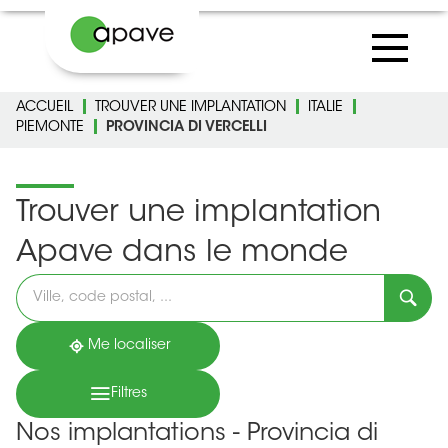
ACCUEIL
TROUVER UNE IMPLANTATION
ITALIE
PIEMONTE
PROVINCIA DI VERCELLI
Trouver une implantation
Apave dans le monde
Veuillez
renseigner
une
adresse
Me localiser
Filtres
Nos implantations - Provincia di