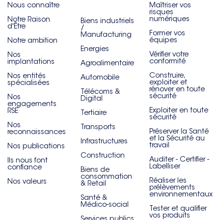
Nous connaître
Maîtriser vos
risques
numériques
Notre Raison
Biens industriels
d'Être
/
Former vos
Manufacturing
équipes
Notre ambition
Energies
Vérifier votre
Nos
conformité
implantations
Agroalimentaire
Construire,
Nos entités
Automobile
exploiter et
spécialisées
rénover en toute
Télécoms &
sécurité
Nos
Digital
engagements
Exploiter en toute
RSE
Tertiaire
sécurité
Nos
Transports
Préserver la Santé
reconnaissances
et la Sécurité au
Infrastructures
travail
Nos publications
Construction
Auditer - Certifier -
Ils nous font
Labelliser
confiance
Biens de
consommation
Réaliser les
Nos valeurs
& Retail
prélèvements
environnementaux
Santé &
Médico-social
Tester et qualifier
vos produits
Services publics