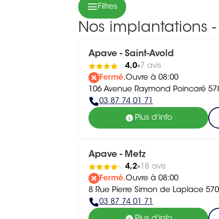
Filtres
Nos implantations -
Apave - Saint-Avold
4,0
7 avis
Fermé.
Ouvre à 08:00
106 Avenue Raymond Poincaré 57
03 87 74 01 71
Plus d'info
Apave - Metz
4,2
18 avis
Fermé.
Ouvre à 08:00
8 Rue Pierre Simon de Laplace 57
03 87 74 01 71
Plus d'info