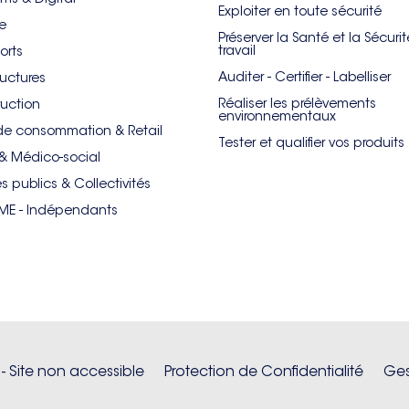
Exploiter en toute sécurité
re
Préserver la Santé et la Sécuri
travail
orts
Auditer - Certifier - Labelliser
ructures
Réaliser les prélèvements
uction
environnementaux
de consommation & Retail
Tester et qualifier vos produits
& Médico-social
es publics & Collectivités
PME - Indépendants
 - Site non accessible
Protection de Confidentialité
Ges