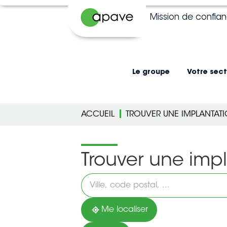
Mission de confia
Le groupe
Votre sect
ACCUEIL
TROUVER UNE IMPLANTAT
Trouver une imp
Veuillez
renseigner
une
adresse
Me localiser