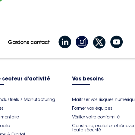
Gardons contact
 secteur d'activité
Vos besoins
industriels / Manufacturing
Maîtriser vos risques numériq
es
Former vos équipes
imentaire
Vérifier votre conformité
obile
Construire, exploiter et rénove
toute sécurité
ms & Digital