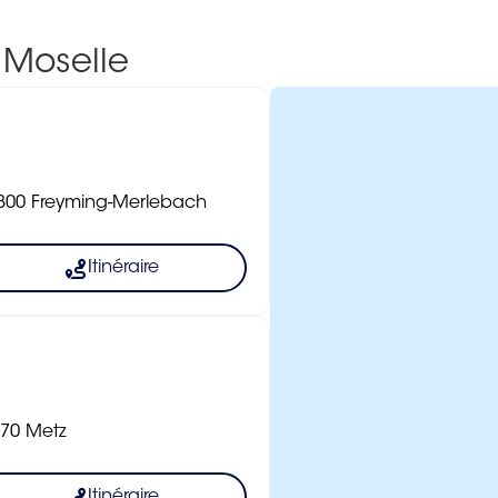
 Moselle
800 Freyming-Merlebach
Itinéraire
070 Metz
Itinéraire