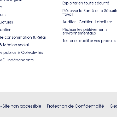
Exploiter en toute sécurité
re
Préserver la Santé et la Sécuri
travail
orts
Auditer - Certifier - Labelliser
ructures
Réaliser les prélèvements
uction
environnementaux
de consommation & Retail
Tester et qualifier vos produits
& Médico-social
es publics & Collectivités
PME - Indépendants
 - Site non accessible
Protection de Confidentialité
Ges