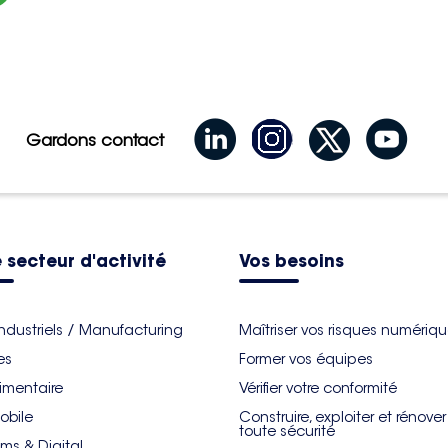
Gardons contact
 secteur d'activité
Vos besoins
industriels / Manufacturing
Maîtriser vos risques numériq
es
Former vos équipes
imentaire
Vérifier votre conformité
obile
Construire, exploiter et rénove
toute sécurité
ms & Digital