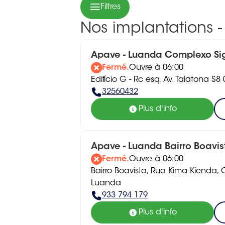
Filtres
Nos implantations 
Apave - Luanda Complexo S
Fermé.
Ouvre à 06:00
Edifício G - Rc esq. Av. Talatona S
32560432
Plus d'info
Apave - Luanda Bairro Boavis
Fermé.
Ouvre à 06:00
Bairro Boavista, Rua Kima Kienda,
Luanda
933 794 179
Plus d'info