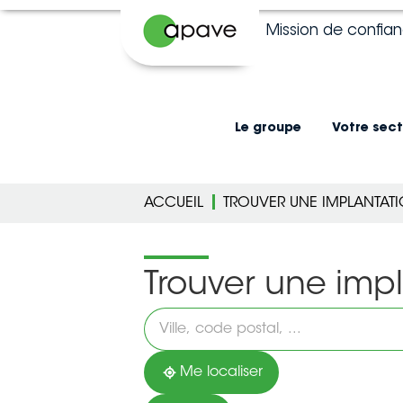
Mission de confia
Le groupe
Votre sect
ACCUEIL
TROUVER UNE IMPLANTAT
Trouver une imp
Veuillez
renseigner
une
adresse
Me localiser