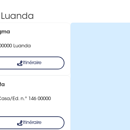
- Luanda
igma
8 00000 Luanda
Itinéraire
ta
 Casa/Ed. n.º 146 00000
Itinéraire