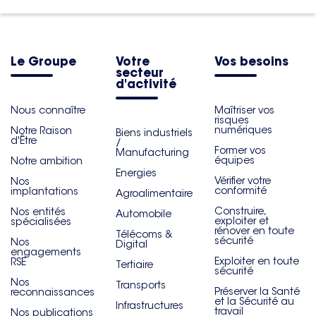
Le Groupe
Votre
Vos besoins
secteur
d'activité
Nous connaître
Maîtriser vos
risques
numériques
Notre Raison
Biens industriels
d'Être
/
Former vos
Manufacturing
équipes
Notre ambition
Energies
Vérifier votre
Nos
conformité
implantations
Agroalimentaire
Construire,
Nos entités
Automobile
exploiter et
spécialisées
rénover en toute
Télécoms &
sécurité
Nos
Digital
engagements
Exploiter en toute
RSE
Tertiaire
sécurité
Nos
Transports
Préserver la Santé
reconnaissances
et la Sécurité au
Infrastructures
travail
Nos publications