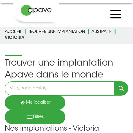
ACCUEIL
TROUVER UNE IMPLANTATION
AUSTRALIE
VICTORIA
Trouver une implantation
Apave dans le monde
Veuillez
renseigner
une
adresse
Me localiser
Filtres
Nos implantations - Victoria