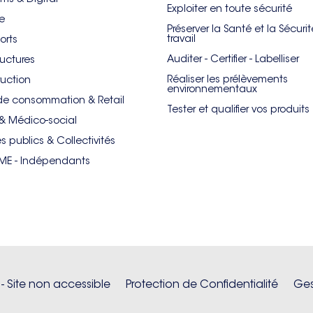
Exploiter en toute sécurité
re
Préserver la Santé et la Sécuri
travail
orts
Auditer - Certifier - Labelliser
ructures
Réaliser les prélèvements
uction
environnementaux
de consommation & Retail
Tester et qualifier vos produits
& Médico-social
es publics & Collectivités
PME - Indépendants
 - Site non accessible
Protection de Confidentialité
Ges