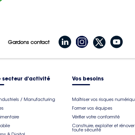
Gardons contact
 secteur d'activité
Vos besoins
industriels / Manufacturing
Maîtriser vos risques numériq
es
Former vos équipes
imentaire
Vérifier votre conformité
obile
Construire, exploiter et rénove
toute sécurité
ms & Digital