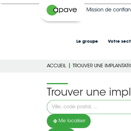
Mission de confia
Le groupe
Votre sect
ACCUEIL
TROUVER UNE IMPLANTAT
Trouver une imp
Veuillez
renseigner
une
adresse
Me localiser