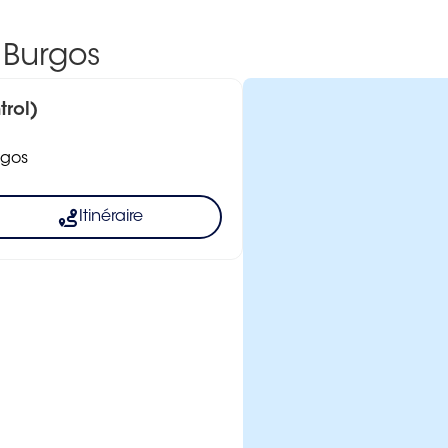
 Burgos
rol)
rgos
Itinéraire