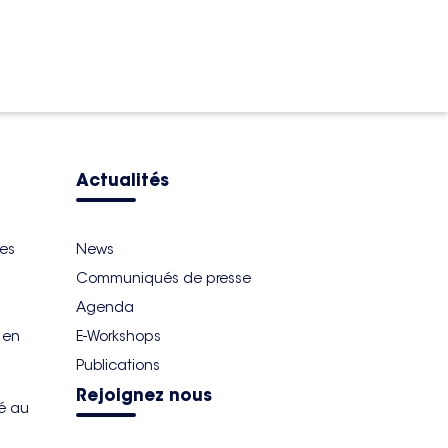
Actualités
ues
News
Communiqués de presse
Agenda
r en
E-Workshops
Publications
Rejoignez nous
té au