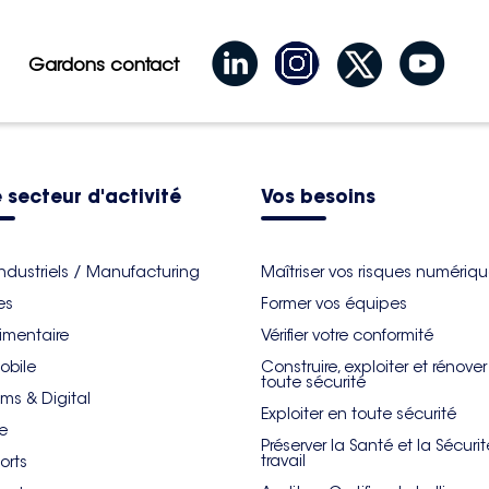
Gardons contact
 secteur d'activité
Vos besoins
industriels / Manufacturing
Maîtriser vos risques numériq
es
Former vos équipes
imentaire
Vérifier votre conformité
obile
Construire, exploiter et rénove
toute sécurité
ms & Digital
Exploiter en toute sécurité
re
Préserver la Santé et la Sécuri
travail
orts