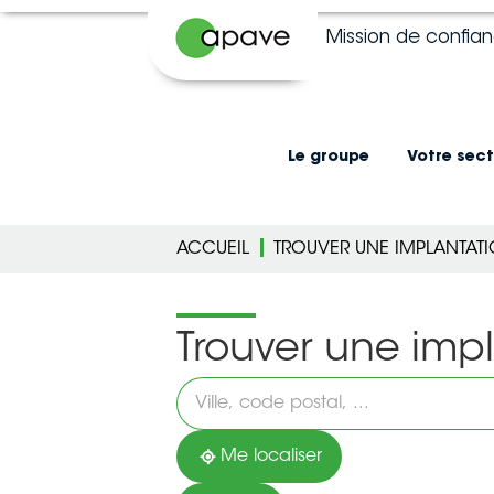
Mission de confia
Le groupe
Votre sect
ACCUEIL
TROUVER UNE IMPLANTAT
Trouver une imp
Veuillez
renseigner
une
adresse
Me localiser