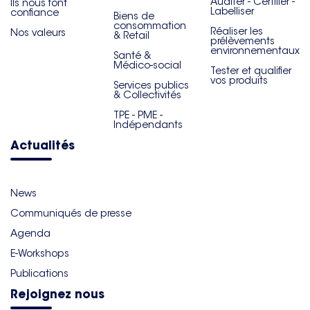
Auditer - Certifier -
Ils nous font
Labelliser
confiance
Biens de
consommation
Réaliser les
Nos valeurs
& Retail
prélèvements
environnementaux
Santé &
Médico-social
Tester et qualifier
vos produits
Services publics
& Collectivités
TPE - PME -
Indépendants
Actualités
News
Communiqués de presse
Agenda
E-Workshops
Publications
Rejoignez nous