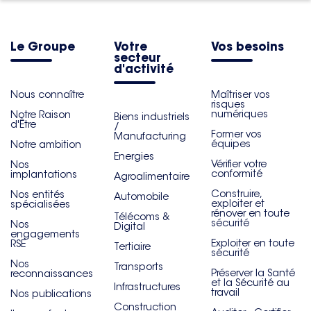
Le Groupe
Votre
Vos besoins
secteur
d'activité
Nous connaître
Maîtriser vos
risques
numériques
Notre Raison
Biens industriels
d'Être
/
Former vos
Manufacturing
équipes
Notre ambition
Energies
Vérifier votre
Nos
conformité
implantations
Agroalimentaire
Construire,
Nos entités
Automobile
exploiter et
spécialisées
rénover en toute
Télécoms &
sécurité
Nos
Digital
engagements
Exploiter en toute
RSE
Tertiaire
sécurité
Nos
Transports
Préserver la Santé
reconnaissances
et la Sécurité au
Infrastructures
travail
Nos publications
Construction