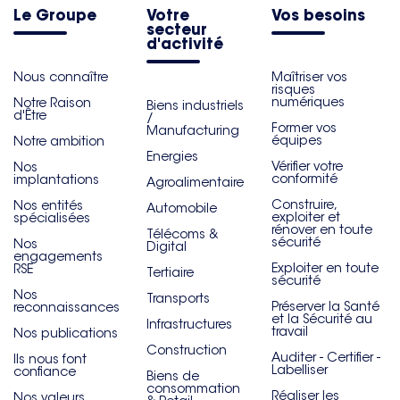
Le Groupe
Votre
Vos besoins
secteur
d'activité
Nous connaître
Maîtriser vos
risques
numériques
Notre Raison
Biens industriels
d'Être
/
Former vos
Manufacturing
équipes
Notre ambition
Energies
Vérifier votre
Nos
conformité
implantations
Agroalimentaire
Construire,
Nos entités
Automobile
exploiter et
spécialisées
rénover en toute
Télécoms &
sécurité
Nos
Digital
engagements
Exploiter en toute
RSE
Tertiaire
sécurité
Nos
Transports
Préserver la Santé
reconnaissances
et la Sécurité au
Infrastructures
travail
Nos publications
Construction
Auditer - Certifier -
Ils nous font
Labelliser
confiance
Biens de
consommation
Réaliser les
Nos valeurs