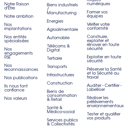
numériques
Notre Raison
Biens industriels
d'Être
/
Former vos
Manufacturing
équipes
Notre ambition
Energies
Vérifier votre
Nos
conformité
implantations
Agroalimentaire
Construire,
Nos entités
Automobile
exploiter et
spécialisées
rénover en toute
Télécoms &
sécurité
Nos
Digital
engagements
Exploiter en toute
RSE
Tertiaire
sécurité
Nos
Transports
Préserver la Santé
reconnaissances
et la Sécurité au
Infrastructures
travail
Nos publications
Construction
Auditer - Certifier -
Ils nous font
Labelliser
confiance
Biens de
consommation
Réaliser les
Nos valeurs
& Retail
prélèvements
environnementaux
Santé &
Médico-social
Tester et qualifier
vos produits
Services publics
& Collectivités