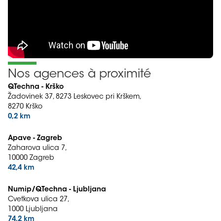
Nos agences à proximité
QTechna - Krško
Žadovinek 37, 8273 Leskovec pri Krškem,
8270 Krško
0,2 km
Apave - Zagreb
Zaharova ulica 7,
10000 Zagreb
42,4 km
Numip/QTechna - Ljubljana
Cvetkova ulica 27,
1000 Ljubljana
74,2 km