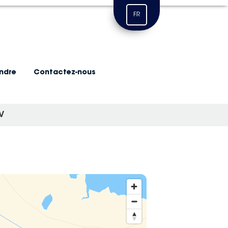
FR
indre
Contactez-nous
V