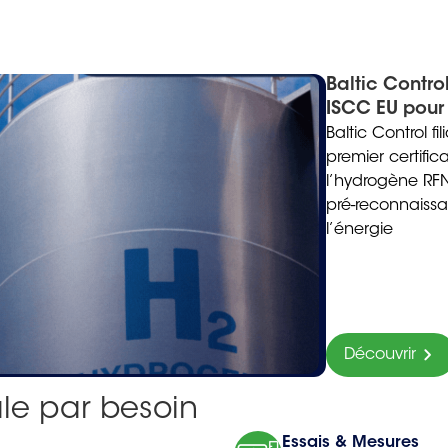
Baltic Control
ISCC EU pour
Baltic Control f
premier certif
l’hydrogène RFN
pré-reconnaiss
l’énergie
Découvrir
ale par besoin
Essais & Mesures